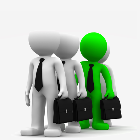
שירותינו למעסיקים כוללים:
הרצאות לפורשים
ברשותנו מרצים אשר ימחישו
למועמדים לפרישה את התהליכים
הצפויים להם במהלך הפרישה
ולאחריה.
ניתן לבחור מתוך מגוון הרצאות בתחום
כגון: תכנון תזרים משפחתי בפרישה,
תכנון היבטי מס בפרישה ותכנון
השקעות לגיל פרישה.
תכנון פרישה לקבוצות עובדים
ניתן לקיים פגישות תכנון פרישה
אישיות עם קבוצות עובדים אשר
צפויים לפרוש בחודשים/שנים