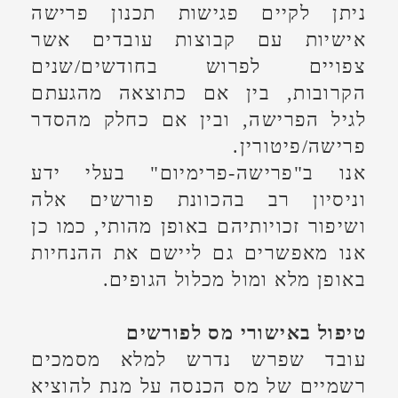
לעזר גורם מקצועי שיטפל עבורם
בנושא.
כמו כן, חלה גם על המעסיק
אחריות לעדכן את רשות המסכים
באופן מסודר ומפורט אודות דבר
פרישתו של העובד.
אנו ב"פרישה-פרימיום" נבצע עבורך
ועבור עובדיך את העבודה מול רשות
המסים, עד לקבלת הנדרש.
הכוונת מעסיקים לניהול תהליכי פרישה
אתם מבצעים תוכנית התייעלות
הכרוכה בפיטורי עובדים? מעוניינים
הציע לעובדיכם מענקי פרישה
מיוחדים או לבחון רכישת פנסיה
מוקדמת/נוספת עבורם? אתם מעוניינים
להבין את ההיבטים המיסויים הכרוכים
בתהליך?
אנו ב"פרישה פרימיום" בעלי ניסיון רב
בניהול וליווי תהליכי פרישה של
מעסיקים בכל סדרי הגודל, נוכל לסייע