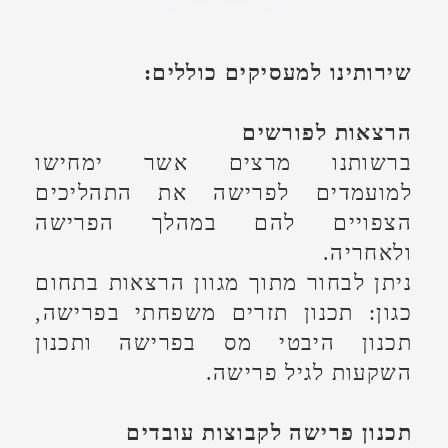
הקרובות, בין אם כתוצאה מהגעתם
לגיל הפרישה, ובין אם כחלק מהסדר
פרישה/פיטורין.
אנו ב"פרישה-פרימיום" בעלי ידע
וניסיון רב בהכוונת פורשים אלה
ושיפור זכויותיהם באופן מהותי, כמו כן
אנו מאפשרים גם ליישם את ההנחיות
באופן מלא ומול מכלול הגופים.
טיפול באישורי מס לפורשים
עובד שפרש נדרש למלא מסמכים
רשמיים של מס הכנסה על מנת להוציא
לפועל את החלטותיו.
הטיפול מול מס הכנסה כולל פניה פיזית
אל פקידי המס, לעיתים אף נדרש הסבר
נלווה, מילולי או בכתב, המפרט את
בקשת העובד, כל זאת עד לקבלת
אישורים תקינים ונכונים בהתאם
להחלטתו. פורשים רבים חוששים
מההתנהלות המורכבת מול רשות
המסים ויעריכו מאוד אם תעמידו להם